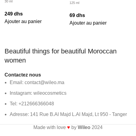
30 ml
125 ml
249
dhs
69
dhs
Ajouter au panier
Ajouter au panier
Beautiful things for beautiful Moroccan
women
Contactez nous
Email: contact@wileo.ma
Instagram: wileocosmetics
Tel: +212666366048
Adresse: 141 Rue B.Al Majd L.Al Majd, Lt 950 - Tanger
Made with love
♥
by
Wileo
2024
Livraison
gratuite
à partir de 300
dhs