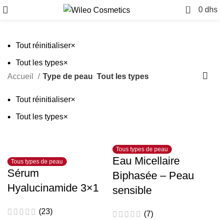
0
0
dhs
Tout réinitialiser
×
Tout les types
×
Accueil
Type de peau
Tout les types
Tout réinitialiser
×
Tout les types
×
Tous types de peau
Eau Micellaire
Tous types de peau
Sérum
Biphasée – Peau
Hyalucinamide 3×1
sensible
(23)
(7)