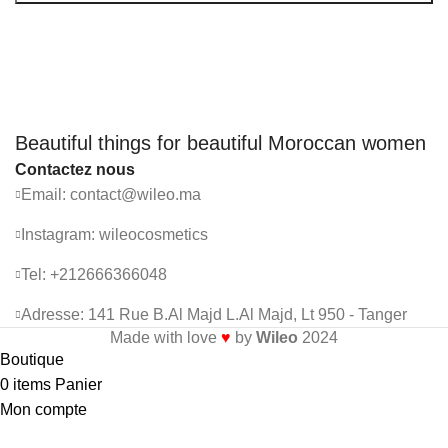
Beautiful things for beautiful Moroccan women
Contactez nous
Email: contact@wileo.ma
Instagram: wileocosmetics
Tel: +212666366048
Adresse: 141 Rue B.Al Majd L.Al Majd, Lt 950 - Tanger
Made with love
♥
by
Wileo
2024
Boutique
0
items
Panier
Mon compte