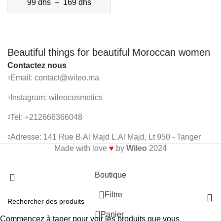
99
dhs
–
169
dhs
Beautiful things for beautiful Moroccan women
Contactez nous
Email: contact@wileo.ma
Instagram: wileocosmetics
Tel: +212666366048
Adresse: 141 Rue B.Al Majd L.Al Majd, Lt 950 - Tanger
Made with love
♥
by
Wileo
2024
Livraison
gratuite
à partir de 300
dhs
Boutique
Filtre
0
Panier
Commencez à taper pour voir les produits que vous