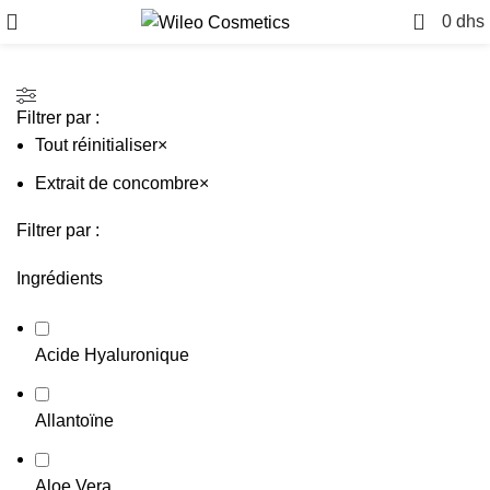
0
0
dhs
Filtrer par :
Tout réinitialiser
×
Extrait de concombre
×
Filtrer par :
Ingrédients
Acide Hyaluronique
Allantoïne
Aloe Vera