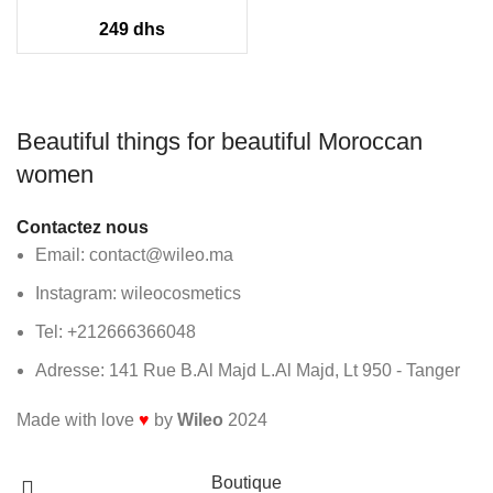
249
dhs
Beautiful things for beautiful Moroccan
women
Contactez nous
Email: contact@wileo.ma
Instagram: wileocosmetics
Tel: +212666366048
Adresse: 141 Rue B.Al Majd L.Al Majd, Lt 950 - Tanger
Made with love
♥
by
Wileo
2024
Livraison
gratuite
à partir de 300
dhs
Boutique