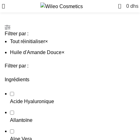
0
0
dhs
Filtrer par :
Tout réinitialiser
×
Huile d'Amande Douce
×
Filtrer par :
Ingrédients
Acide Hyaluronique
Allantoïne
Aloe Vera