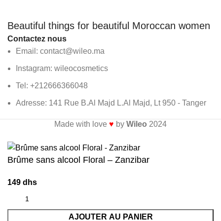
Beautiful things for beautiful Moroccan women
Contactez nous
Email: contact@wileo.ma
Instagram: wileocosmetics
Tel: +212666366048
Adresse: 141 Rue B.Al Majd L.Al Majd, Lt 950 - Tanger
Made with love
♥
by
Wileo
2024
Livraison
gratuite
à partir de 300
dhs
Brûme sans alcool Floral – Zanzibar
149
dhs
AJOUTER AU PANIER