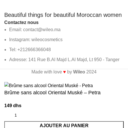
Beautiful things for beautiful Moroccan women
Contactez nous
Email: contact@wileo.ma
Instagram: wileocosmetics
Tel: +212666366048
Adresse: 141 Rue B.Al Majd L.Al Majd, Lt 950 - Tanger
Made with love
♥
by
Wileo
2024
Livraison
gratuite
à partir de 300
dhs
Brûme sans alcool Oriental Muské – Petra
149
dhs
AJOUTER AU PANIER